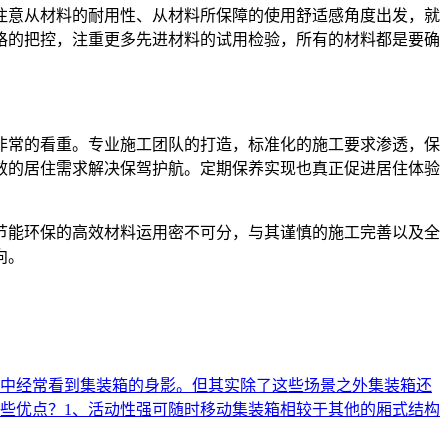
注意从材料的耐用性、从材料所保障的使用舒适感角度出发，就
格的把控，注重更多先进材料的试用检验，所有的材料都是要确
非常的看重。专业施工团队的打造，标准化的施工要求渗透，保
效的居住需求解决保驾护航。定期保养实现也真正促进居住体验
节能环保的高效材料运用密不可分，与其谨慎的施工完善以及全
向。
中经常看到集装箱的身影。但其实除了这些场景之外集装箱还
些优点？1、活动性强可随时移动集装箱相较于其他的厢式结构