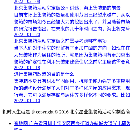
2022
-
02
-
08
北京集装箱活动房定做公司讲述：海上集装箱的前景
目前市场上集装箱的数量和使用范围已经越来越广，从以
装箱的市场如今已经被大力的挖掘出来了，并且随着市场
的研究报告指出，在未来的几十年时间之内，海上将充斥着
2022
-
01
-
20
北京集装箱活动房定做之前需要考虑哪些事项
当下人们对于住房的理解有了更加广阔的方向，如现在在
为集装箱作为居住的场所，就是因为集装箱拥有更加突出
装箱的确定性在利用集装箱建造住房之前房主应该需要意识
2022
-
01
-
18
进行集装箱改造的目的是什么
集装箱本身具有材质坚固耐用、抗震击能力强等多重应用
端的结构设计满足了人们对于多样化房屋的应用需求，现
行着，它可以满足存储与居住等多样化不同的要求。比如将
2022
-
01
-
10
凯时人生就是博 copyright © 2016 北京星业集装箱活动房制造商.all ri
查地图
广东省深圳市宝安区西乡街道办航城大道光电研