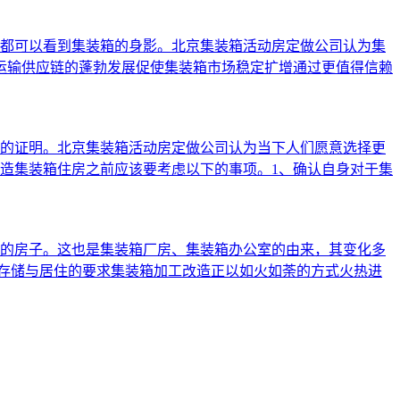
都可以看到集装箱的身影。北京集装箱活动房定做公司认为集
运输供应链的蓬勃发展促使集装箱市场稳定扩增通过更值得信赖
的证明。北京集装箱活动房定做公司认为当下人们愿意选择更
造集装箱住房之前应该要考虑以下的事项。1、确认自身对于集
的房子。这也是集装箱厂房、集装箱办公室的由来，其变化多
足存储与居住的要求集装箱加工改造正以如火如荼的方式火热进