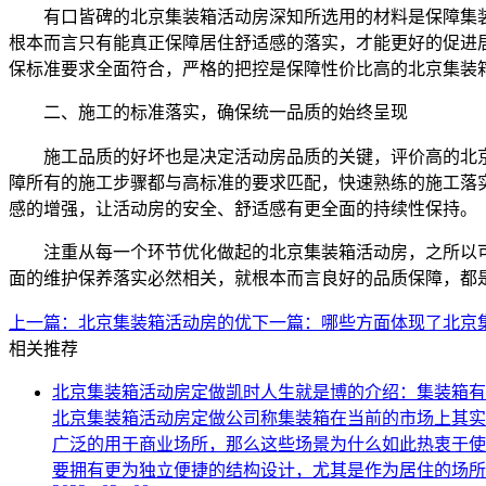
有口皆碑的北京集装箱活动房深知所选用的材料是保障集
根本而言只有能真正保障居住舒适感的落实，才能更好的促进
保标准要求全面符合，严格的把控是保障性价比高的北京集装
二、施工的标准落实，确保统一品质的始终呈现
施工品质的好坏也是决定活动房品质的关键，评价高的北
障所有的施工步骤都与高标准的要求匹配，快速熟练的施工落
感的增强，让活动房的安全、舒适感有更全面的持续性保持。
注重从每一个环节优化做起的北京集装箱活动房，之所以
面的维护保养落实必然相关，就根本而言良好的品质保障，都
上一篇：
北京集装箱活动房的优
下一篇：
哪些方面体现了北京
相关推荐
北京集装箱活动房定做凯时人生就是博的介绍：集装箱有
北京集装箱活动房定做公司称集装箱在当前的市场上其实
广泛的用于商业场所，那么这些场景为什么如此热衷于使
要拥有更为独立便捷的结构设计，尤其是作为居住的场所以