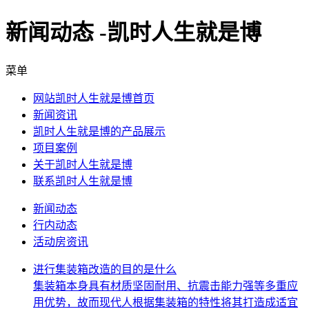
新闻动态 -凯时人生就是博
菜单
网站凯时人生就是博首页
新闻资讯
凯时人生就是博的产品展示
项目案例
关于凯时人生就是博
联系凯时人生就是博
新闻动态
行内动态
活动房资讯
进行集装箱改造的目的是什么
集装箱本身具有材质坚固耐用、抗震击能力强等多重应
用优势，故而现代人根据集装箱的特性将其打造成适宜