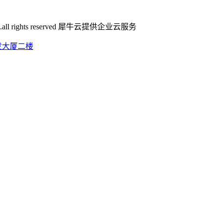
ghts reserved
犀牛云提供企业云服务
发大厦二楼