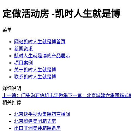
定做活动房 -凯时人生就是博
菜单
网站凯时人生就是博首页
新闻资讯
凯时人生就是博的产品展示
项目案例
关于凯时人生就是博
联系凯时人生就是博
详细说明
上一篇：
门头沟石信机电定做集
下一篇：
北京城建六集团箱式
相关推荐
北京快手视频集装箱直播间
北京城建集团箱式房
出口非洲集装箱装备房