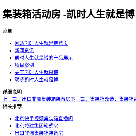
集装箱活动房 -凯时人生就是博
菜单
网站凯时人生就是博首页
新闻资讯
凯时人生就是博的产品展示
项目案例
关于凯时人生就是博
联系凯时人生就是博
详细说明
上一篇：
出口非洲集装箱装备房
下一篇：
集装箱改造，集装箱
相关推荐
北京快手视频集装箱直播间
北京城建集团箱式房
出口非洲集装箱装备房