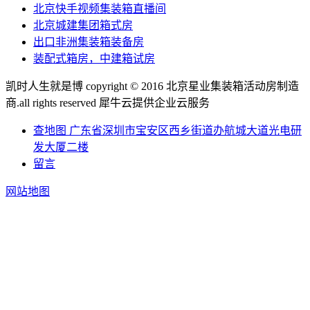
北京快手视频集装箱直播间
北京城建集团箱式房
出口非洲集装箱装备房
装配式箱房，中建箱试房
凯时人生就是博 copyright © 2016 北京星业集装箱活动房制造
商.all rights reserved
犀牛云提供企业云服务
查地图
广东省深圳市宝安区西乡街道办航城大道光电研
发大厦二楼
留言
网站地图