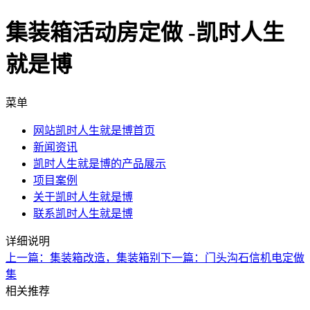
集装箱活动房定做 -凯时人生
就是博
菜单
网站凯时人生就是博首页
新闻资讯
凯时人生就是博的产品展示
项目案例
关于凯时人生就是博
联系凯时人生就是博
详细说明
上一篇：
集装箱改造，集装箱别
下一篇：
门头沟石信机电定做
集
相关推荐