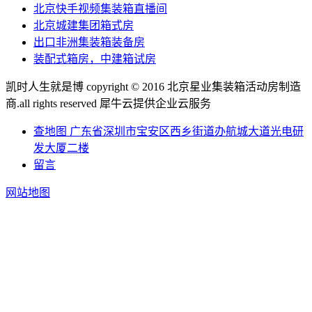
北京快手视频集装箱直播间
北京城建集团箱式房
出口非洲集装箱装备房
装配式箱房，中建箱试房
凯时人生就是博 copyright © 2016 北京星业集装箱活动房制造
商.all rights reserved
犀牛云提供企业云服务
查地图
广东省深圳市宝安区西乡街道办航城大道光电研
发大厦二楼
留言
网站地图