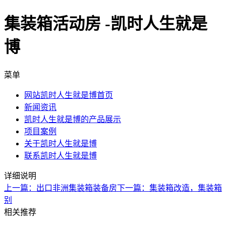
集装箱活动房 -凯时人生就是
博
菜单
网站凯时人生就是博首页
新闻资讯
凯时人生就是博的产品展示
项目案例
关于凯时人生就是博
联系凯时人生就是博
详细说明
上一篇：
出口非洲集装箱装备房
下一篇：
集装箱改造，集装箱
别
相关推荐