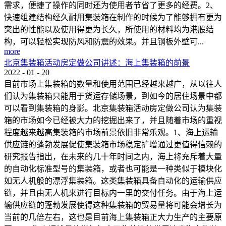
需求，便捷了操作的同时还为使用者节省了更多的经费。2、
快速组建结构经久耐用集装箱在制作的时候为了能够拥有更为
突出的性能以及使用得更为长久，所使用的材料均为港股结
构，可以轻松实现防风和防震的效果。并且钢板外壁可...
more
北京集装箱活动房定做公司讲述：海上集装箱的前景
2022
-
01
-
20
目前市场上集装箱的数量和使用范围已经越来越广，从以往人
们认为集装箱只能用于货运存储场景，到如今的居住场景中都
可以看到集装箱的身影。北京集装箱活动房定做公司认为集装
箱的市场如今已经被大力的挖掘出来了，并且随着市场的重视
程度越来越高集装箱的市场前景依旧非常乐观。1、海上运输
供应链的蓬勃发展促使集装箱市场稳定扩增通过更值得信赖的
研究报告指出，在未来的几十年时间之内，海上将充斥着大量
的自动化标准型号的集装箱，或者也可能是一种类似于模块化
如无人机般的漂浮集装箱。这类集装箱具备自动化的运输供应
链，并且由无人机来进行目标内一里的交付任务。由于海上运
输供应链的蓬勃发展使得这种集装箱的贸易量将可能会增长为
当前的几倍左右，这也是目前海上集装箱正大力生产的主要原