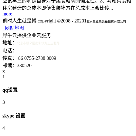
应该再三的明确自身对于集装箱房的确定性。2、考虑集装箱
住房建造的总成本即便集装箱方在总成本上会比传...
more
凯时人生就是博 copyright ©2008 - 20201
北京星业集装箱租赁有限公司
网站地图
犀牛云提供企业云服务
地址：
北京市顺义区南彩镇九王庄北路
15601340200 15321538798
电话：
传真： 86 0755-2788 8009
邮编：330520
x
1
qq设置
3
skype 设置
4