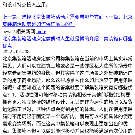
和设计特点投入应用。
上一篇：
选择北京集装箱活动房需要看哪些方面
下一篇：
北京
集装箱活动房是如何保证品质的？
news
/
相关新闻
more
北京集装箱活动房定做凯时人生就是博的介绍：集装箱有哪些
优点
2022
-
02
-
08
北京集装箱活动房定做公司称集装箱在当前的市场上其实非常
常见，人们可以在建筑工地或者是一些郊区私人住所等场景中
经常看到集装箱的身影。但其实除了这些场景之外集装箱还广
泛的用于商业场所，那么这些场景为什么如此热衷于使用集装
箱呢？想要知道这个问题的答案就要了解集装箱究竟有哪些优
点？1、活动性强可随时移动集装箱相较于其他的厢式结构要
拥有更为独立便捷的结构设计，尤其是作为居住的场所以及货
运运输工具时，这种优点会得到更好的体现。人们在使用集装
箱时不用局限于固定某一个场所内，而是可以根据具体的使用
需求变换场所，而在这其中集装箱可以表现出更加出色的优
点。集装箱不但可以做到随时移动并且也能够满足再次使用的