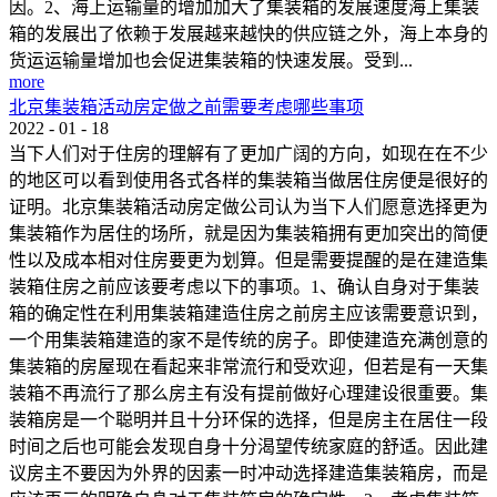
因。2、海上运输量的增加加大了集装箱的发展速度海上集装
箱的发展出了依赖于发展越来越快的供应链之外，海上本身的
货运运输量增加也会促进集装箱的快速发展。受到...
more
北京集装箱活动房定做之前需要考虑哪些事项
2022
-
01
-
18
当下人们对于住房的理解有了更加广阔的方向，如现在在不少
的地区可以看到使用各式各样的集装箱当做居住房便是很好的
证明。北京集装箱活动房定做公司认为当下人们愿意选择更为
集装箱作为居住的场所，就是因为集装箱拥有更加突出的简便
性以及成本相对住房要更为划算。但是需要提醒的是在建造集
装箱住房之前应该要考虑以下的事项。1、确认自身对于集装
箱的确定性在利用集装箱建造住房之前房主应该需要意识到，
一个用集装箱建造的家不是传统的房子。即使建造充满创意的
集装箱的房屋现在看起来非常流行和受欢迎，但若是有一天集
装箱不再流行了那么房主有没有提前做好心理建设很重要。集
装箱房是一个聪明并且十分环保的选择，但是房主在居住一段
时间之后也可能会发现自身十分渴望传统家庭的舒适。因此建
议房主不要因为外界的因素一时冲动选择建造集装箱房，而是