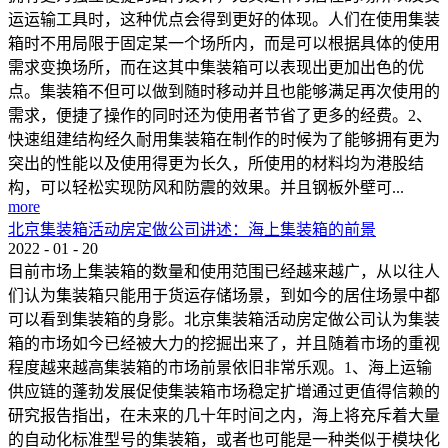
运运输工具时，这种优点会得到更好的体现。人们在使用集装
箱时不用局限于固定某一个场所内，而是可以根据具体的使用
需求变换场所，而在这其中集装箱可以表现出更加出色的优
点。集装箱不但可以做到随时移动并且也能够满足再次使用的
需求，便捷了操作的同时还为使用者节省了更多的经费。2、
快速组建结构经久耐用集装箱在制作的时候为了能够拥有更为
突出的性能以及使用得更为长久，所使用的材料均为港股结
构，可以轻松实现防风和防震的效果。并且钢板外壁可...
more
北京集装箱活动房定做公司讲述：海上集装箱的前景
2022
-
01
-
20
目前市场上集装箱的数量和使用范围已经越来越广，从以往人
们认为集装箱只能用于货运存储场景，到如今的居住场景中都
可以看到集装箱的身影。北京集装箱活动房定做公司认为集装
箱的市场如今已经被大力的挖掘出来了，并且随着市场的重视
程度越来越高集装箱的市场前景依旧非常乐观。1、海上运输
供应链的蓬勃发展促使集装箱市场稳定扩增通过更值得信赖的
研究报告指出，在未来的几十年时间之内，海上将充斥着大量
的自动化标准型号的集装箱，或者也可能是一种类似于模块化