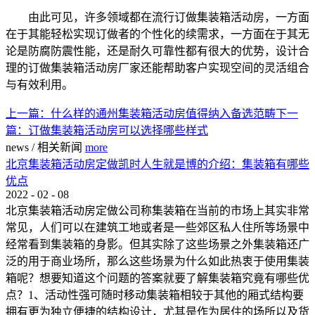
由此可见，许多领域都在流行订做集装箱活动房，一方面
在于其能轻松实现订做者的个性化的续需求，一方面在于其无
论是防腐防震性能，还是耐久可靠性都有很大的优势，设计合
理的订做集装箱活动房厂家还能帮助客户实现空间的灵活组合
与有效利用。
上一篇：
什么样的通州集装箱活动房值得纳入备选范畴
下一
篇：
订做集装箱活动房可以选择哪些样式
news
/
相关新闻
more
北京集装箱活动房定做凯时人生就是博的介绍：集装箱有哪些
优点
2022
-
02
-
08
北京集装箱活动房定做公司称集装箱在当前的市场上其实非常
常见，人们可以在建筑工地或者是一些郊区私人住所等场景中
经常看到集装箱的身影。但其实除了这些场景之外集装箱还广
泛的用于商业场所，那么这些场景为什么如此热衷于使用集装
箱呢？想要知道这个问题的答案就要了解集装箱究竟有哪些优
点？1、活动性强可随时移动集装箱相较于其他的厢式结构要
拥有更为独立便捷的结构设计，尤其是作为居住的场所以及货