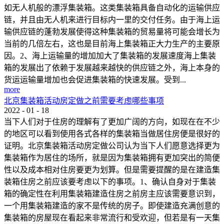
如无人机般的漂浮集装箱。这类集装箱具备自动化的运输供应
链，并且由无人机来进行目标内一里的交付任务。由于海上运
输供应链的蓬勃发展使得这种集装箱的贸易量将可能会增长为
当前的几倍左右，这也是目前海上集装箱正大力生产的主要原
因。2、海上运输量的增加加大了集装箱的发展速度海上集装
箱的发展出了依赖于发展越来越快的供应链之外，海上本身的
货运运输量增加也会促进集装箱的快速发展。受到...
more
北京集装箱活动房定做之前需要考虑哪些事项
2022
-
01
-
18
当下人们对于住房的理解有了更加广阔的方向，如现在在不少
的地区可以看到使用各式各样的集装箱当做居住房便是很好的
证明。北京集装箱活动房定做公司认为当下人们愿意选择更为
集装箱作为居住的场所，就是因为集装箱拥有更加突出的简便
性以及成本相对住房要更为划算。但是需要提醒的是在建造集
装箱住房之前应该要考虑以下的事项。1、确认自身对于集装
箱的确定性在利用集装箱建造住房之前房主应该需要意识到，
一个用集装箱建造的家不是传统的房子。即使建造充满创意的
集装箱的房屋现在看起来非常流行和受欢迎，但若是有一天集