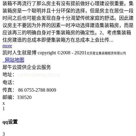
装箱不再流行了那么房主有没有提前做好心理建设很重要。集
装箱房是一个聪明并且十分环保的选择，但是房主在居住一段
时间之后也可能会发现自身十分渴望传统家庭的舒适。因此建
议房主不要因为外界的因素一时冲动选择建造集装箱房，而是
应该再三的明确自身对于集装箱房的确定性。2、考虑集装箱
住房建造的总成本即便集装箱方在总成本上会比传...
more
凯时人生就是博 copyright ©2008 - 20201
北京星业集装箱租赁有限公司
网站地图
犀牛云提供企业云服务
地址：
北京市顺义区南彩镇九王庄北路
15601340200 15321538798
电话：
传真： 86 0755-2788 8009
邮编：330520
x
1
qq设置
3