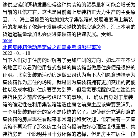
输供应链的蓬勃发展使得这种集装箱的贸易量将可能会增长为
当前的几倍左右，这也是目前海上集装箱正大力生产的主要原
因。2、海上运输量的增加加大了集装箱的发展速度海上集装
箱的发展出了依赖于发展越来越快的供应链之外，海上本身的
货运运输量增加也会促进集装箱的快速发展。受到...
more
北京集装箱活动房定做之前需要考虑哪些事项
2022
-
01
-
18
当下人们对于住房的理解有了更加广阔的方向，如现在在不少
的地区可以看到使用各式各样的集装箱当做居住房便是很好的
证明。北京集装箱活动房定做公司认为当下人们愿意选择更为
集装箱作为居住的场所，就是因为集装箱拥有更加突出的简便
性以及成本相对住房要更为划算。但是需要提醒的是在建造集
装箱住房之前应该要考虑以下的事项。1、确认自身对于集装
箱的确定性在利用集装箱建造住房之前房主应该需要意识到，
一个用集装箱建造的家不是传统的房子。即使建造充满创意的
集装箱的房屋现在看起来非常流行和受欢迎，但若是有一天集
装箱不再流行了那么房主有没有提前做好心理建设很重要。集
装箱房是一个聪明并且十分环保的选择，但是房主在居住一段