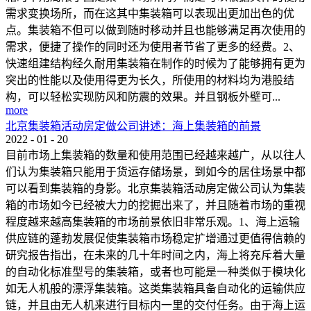
需求变换场所，而在这其中集装箱可以表现出更加出色的优
点。集装箱不但可以做到随时移动并且也能够满足再次使用的
需求，便捷了操作的同时还为使用者节省了更多的经费。2、
快速组建结构经久耐用集装箱在制作的时候为了能够拥有更为
突出的性能以及使用得更为长久，所使用的材料均为港股结
构，可以轻松实现防风和防震的效果。并且钢板外壁可...
more
北京集装箱活动房定做公司讲述：海上集装箱的前景
2022
-
01
-
20
目前市场上集装箱的数量和使用范围已经越来越广，从以往人
们认为集装箱只能用于货运存储场景，到如今的居住场景中都
可以看到集装箱的身影。北京集装箱活动房定做公司认为集装
箱的市场如今已经被大力的挖掘出来了，并且随着市场的重视
程度越来越高集装箱的市场前景依旧非常乐观。1、海上运输
供应链的蓬勃发展促使集装箱市场稳定扩增通过更值得信赖的
研究报告指出，在未来的几十年时间之内，海上将充斥着大量
的自动化标准型号的集装箱，或者也可能是一种类似于模块化
如无人机般的漂浮集装箱。这类集装箱具备自动化的运输供应
链，并且由无人机来进行目标内一里的交付任务。由于海上运