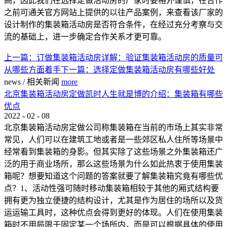
高，因此我们在选择定做活动房的厂家时要格外谨慎，在合作
之前可通关官方网站上提供的以往产品案例，来查看该厂家的
设计制作的集装箱活动房是否符合条件，在经过充分考察与交
流的基础上，进一步确定合作关系才更可靠。
上一篇：
订做集装箱活动房详解：验证集装箱活动房的质量可
从哪些方面着手
下一篇：
选择定做集装箱活动房有哪些好处
news
/
相关新闻
more
北京集装箱活动房定做凯时人生就是博的介绍：集装箱有哪些
优点
2022
-
02
-
08
北京集装箱活动房定做公司称集装箱在当前的市场上其实非常
常见，人们可以在建筑工地或者是一些郊区私人住所等场景中
经常看到集装箱的身影。但其实除了这些场景之外集装箱还广
泛的用于商业场所，那么这些场景为什么如此热衷于使用集装
箱呢？想要知道这个问题的答案就要了解集装箱究竟有哪些优
点？1、活动性强可随时移动集装箱相较于其他的厢式结构要
拥有更为独立便捷的结构设计，尤其是作为居住的场所以及货
运运输工具时，这种优点会得到更好的体现。人们在使用集装
箱时不用局限于固定某一个场所内，而是可以根据具体的使用