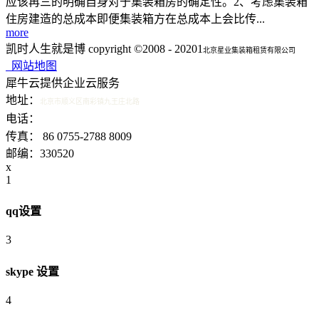
应该再三的明确自身对于集装箱房的确定性。2、考虑集装箱
住房建造的总成本即便集装箱方在总成本上会比传...
more
凯时人生就是博 copyright ©2008 - 20201
北京星业集装箱租赁有限公司
网站地图
犀牛云提供企业云服务
地址：
北京市顺义区南彩镇九王庄北路
15601340200 15321538798
电话：
传真： 86 0755-2788 8009
邮编：330520
x
1
qq设置
3
skype 设置
4