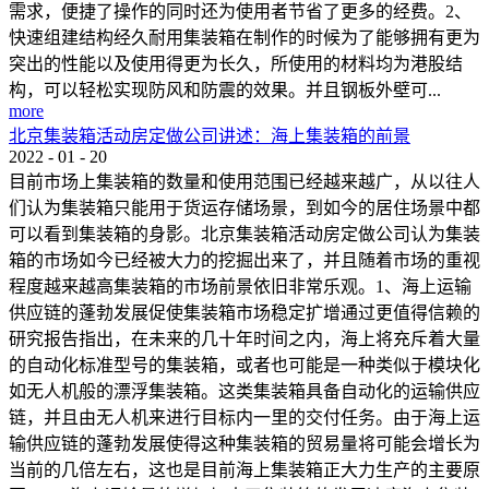
需求，便捷了操作的同时还为使用者节省了更多的经费。2、
快速组建结构经久耐用集装箱在制作的时候为了能够拥有更为
突出的性能以及使用得更为长久，所使用的材料均为港股结
构，可以轻松实现防风和防震的效果。并且钢板外壁可...
more
北京集装箱活动房定做公司讲述：海上集装箱的前景
2022
-
01
-
20
目前市场上集装箱的数量和使用范围已经越来越广，从以往人
们认为集装箱只能用于货运存储场景，到如今的居住场景中都
可以看到集装箱的身影。北京集装箱活动房定做公司认为集装
箱的市场如今已经被大力的挖掘出来了，并且随着市场的重视
程度越来越高集装箱的市场前景依旧非常乐观。1、海上运输
供应链的蓬勃发展促使集装箱市场稳定扩增通过更值得信赖的
研究报告指出，在未来的几十年时间之内，海上将充斥着大量
的自动化标准型号的集装箱，或者也可能是一种类似于模块化
如无人机般的漂浮集装箱。这类集装箱具备自动化的运输供应
链，并且由无人机来进行目标内一里的交付任务。由于海上运
输供应链的蓬勃发展使得这种集装箱的贸易量将可能会增长为
当前的几倍左右，这也是目前海上集装箱正大力生产的主要原