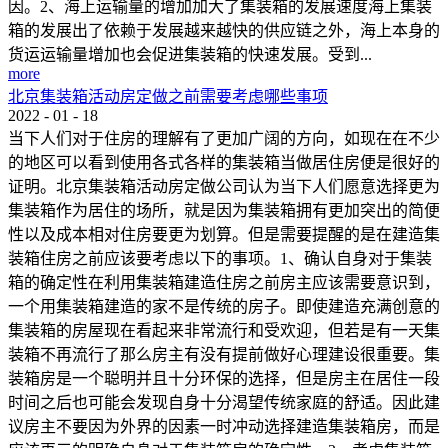
因。2、海上运输量的增加加大了集装箱的发展速度海上集装
箱的发展出了依赖于发展越来越快的供应链之外，海上本身的
货运运输量增加也会促进集装箱的快速发展。受到...
more
北京集装箱活动房定做之前需要考虑哪些事项
2022
-
01
-
18
当下人们对于住房的理解有了更加广阔的方向，如现在在不少
的地区可以看到使用各式各样的集装箱当做居住房便是很好的
证明。北京集装箱活动房定做公司认为当下人们愿意选择更为
集装箱作为居住的场所，就是因为集装箱拥有更加突出的简便
性以及成本相对住房要更为划算。但是需要提醒的是在建造集
装箱住房之前应该要考虑以下的事项。1、确认自身对于集装
箱的确定性在利用集装箱建造住房之前房主应该需要意识到，
一个用集装箱建造的家不是传统的房子。即使建造充满创意的
集装箱的房屋现在看起来非常流行和受欢迎，但若是有一天集
装箱不再流行了那么房主有没有提前做好心理建设很重要。集
装箱房是一个聪明并且十分环保的选择，但是房主在居住一段
时间之后也可能会发现自身十分渴望传统家庭的舒适。因此建
议房主不要因为外界的因素一时冲动选择建造集装箱房，而是