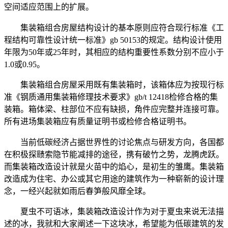
空间适应范围上的扩展。
集装箱组合房屋结构设计的基本原则应符合现行标准《工
程结构可靠性设计统一标准》gb 50153的规定。结构设计使用
年限为50年或25年时，其相应的结构重要性系数分别不应小于
1.0或0.95。
集装箱组合房屋采用既有集装箱时，该箱体应为按现行标
准《钢质通用集装箱修理技术要求》gb/t 12418检修合格的集
装箱。箱体梁、柱部位不应有缺损，角件应完整并连接可靠。
所有进场集装箱应有质量证明书或检修合格证明书。
当前低碳经济占据世界性的讨论焦点与研发方向，各国都
在积极探赜索隐节能减排的途径，携有破竹之势，龙腾虎跃。
而集装箱改造设计就是火苗中的焰心，是初生的雏鹰。集装箱
改造成为住宅、办公或其它用途的建筑作为一种崭新的设计理
念，一经兴起就如雨后春笋般风靡全球。
夏虫不可语冰，集装箱改造设计作为对于夏虫来说无法描
述的冰，我就和大家阐述一下这块冰，希望能为低碳建筑的发