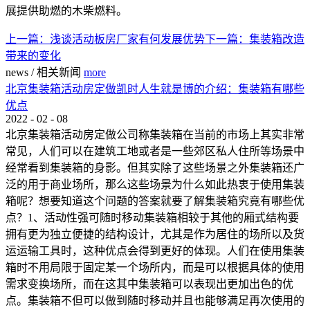
展提供助燃的木柴燃料。
上一篇：
浅谈活动板房厂家有何发展优势
下一篇：
集装箱改造
带来的变化
news
/
相关新闻
more
北京集装箱活动房定做凯时人生就是博的介绍：集装箱有哪些
优点
2022
-
02
-
08
北京集装箱活动房定做公司称集装箱在当前的市场上其实非常
常见，人们可以在建筑工地或者是一些郊区私人住所等场景中
经常看到集装箱的身影。但其实除了这些场景之外集装箱还广
泛的用于商业场所，那么这些场景为什么如此热衷于使用集装
箱呢？想要知道这个问题的答案就要了解集装箱究竟有哪些优
点？1、活动性强可随时移动集装箱相较于其他的厢式结构要
拥有更为独立便捷的结构设计，尤其是作为居住的场所以及货
运运输工具时，这种优点会得到更好的体现。人们在使用集装
箱时不用局限于固定某一个场所内，而是可以根据具体的使用
需求变换场所，而在这其中集装箱可以表现出更加出色的优
点。集装箱不但可以做到随时移动并且也能够满足再次使用的