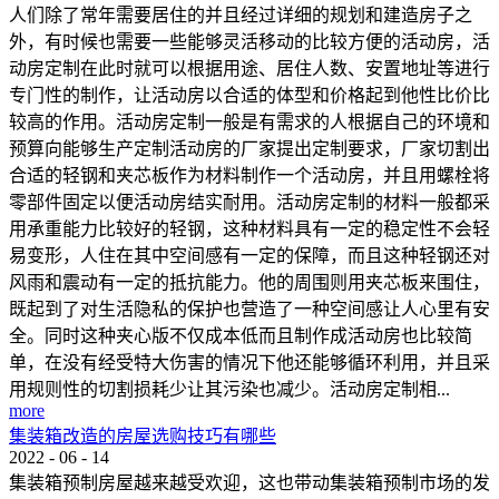
人们除了常年需要居住的并且经过详细的规划和建造房子之
外，有时候也需要一些能够灵活移动的比较方便的活动房，活
动房定制在此时就可以根据用途、居住人数、安置地址等进行
专门性的制作，让活动房以合适的体型和价格起到他性比价比
较高的作用。活动房定制一般是有需求的人根据自己的环境和
预算向能够生产定制活动房的厂家提出定制要求，厂家切割出
合适的轻钢和夹芯板作为材料制作一个活动房，并且用螺栓将
零部件固定以便活动房结实耐用。活动房定制的材料一般都采
用承重能力比较好的轻钢，这种材料具有一定的稳定性不会轻
易变形，人住在其中空间感有一定的保障，而且这种轻钢还对
风雨和震动有一定的抵抗能力。他的周围则用夹芯板来围住，
既起到了对生活隐私的保护也营造了一种空间感让人心里有安
全。同时这种夹心版不仅成本低而且制作成活动房也比较简
单，在没有经受特大伤害的情况下他还能够循环利用，并且采
用规则性的切割损耗少让其污染也减少。活动房定制相...
more
集装箱改造的房屋选购技巧有哪些
2022
-
06
-
14
集装箱预制房屋越来越受欢迎，这也带动集装箱预制市场的发