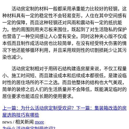
活动房定制的材料一般都采用承重能力比较好的轻钢，这
种材料具有一定的稳定性不会轻易变形，人住在其中空间感有
一定的保障，而且这种轻钢还对风雨和震动有一定的抵抗能
力。他的周围则用夹芯板来围住，既起到了对生活隐私的保护
也营造了一种空间感让人心里有安全。同时这种夹心版不仅成
本低而且制作成活动房也比较简单，在没有经受特大伤害的情
况下他还能够循环利用，并且采用规则性的切割损耗少让其污
染也减少。
活动房定制相对于用砖石结构建造房屋来说，不仅工程量
小、施工时间短、而且建设成本和后续成本都很低，是建设临
时性的居住场所的不二之选。而且他整体的结构也大气美观，
简单的装修之后人们的生活质量并不会降低，既能满足临时的
居住要求也能适应长期的使用要求。
上一篇：
为什么活动房定制受欢迎？
下一篇：
集装箱改造的房
屋选购技巧有哪些
news
/
相关新闻
more
为什么活动房定制受欢迎？