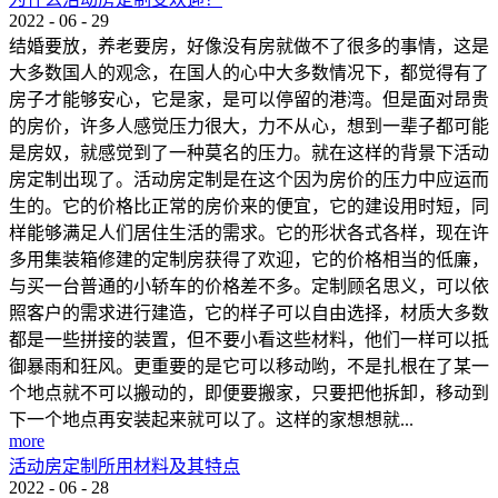
2022
-
06
-
29
结婚要放，养老要房，好像没有房就做不了很多的事情，这是
大多数国人的观念，在国人的心中大多数情况下，都觉得有了
房子才能够安心，它是家，是可以停留的港湾。但是面对昂贵
的房价，许多人感觉压力很大，力不从心，想到一辈子都可能
是房奴，就感觉到了一种莫名的压力。就在这样的背景下活动
房定制出现了。活动房定制是在这个因为房价的压力中应运而
生的。它的价格比正常的房价来的便宜，它的建设用时短，同
样能够满足人们居住生活的需求。它的形状各式各样，现在许
多用集装箱修建的定制房获得了欢迎，它的价格相当的低廉，
与买一台普通的小轿车的价格差不多。定制顾名思义，可以依
照客户的需求进行建造，它的样子可以自由选择，材质大多数
都是一些拼接的装置，但不要小看这些材料，他们一样可以抵
御暴雨和狂风。更重要的是它可以移动哟，不是扎根在了某一
个地点就不可以搬动的，即便要搬家，只要把他拆卸，移动到
下一个地点再安装起来就可以了。这样的家想想就...
more
活动房定制所用材料及其特点
2022
-
06
-
28