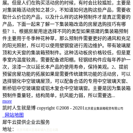
展。但是人们在购买活动房的时候，有时会比较尴尬，主要是
对集装箱活动房知之甚少，不知道如何选购这些产品，需要收
取什么价位的产品，以及什么样的这种预制件才是真正需要的
产品，下面一起来了解一下集装箱改造的房屋选购技巧有哪
些？1、根据房屋用途选择不同的类型如果搭建的集装箱预制
件主要用于冬季种花种草，那么预制件需要更好的通风和充足
的阳光照射，所以可以使用塑钢窗进行周边维护。带有玻璃屋
顶和大天窗的集装箱预制件。这种活动板房价格较低，但是夏
季室内温度较高，需要配备遮阳棚。轻钢结构件应每年养护一
次，涂漆一次以延长本产品的使用寿命，保持美观。2、提前
预留房屋功能的拓展如果是需要传统建筑功能的活动房，可以
选择钢化中空玻璃屋顶，可以配备合适的专用中空玻璃天窗、
断桥铝中空玻璃窗或铝木复合中空玻璃窗。主要是因为集装箱
预制件重量轻，结构简单，抗风能力弱，所以需要选...
more
凯时人生就是博 copyright ©2008 - 20201
北京星业集装箱租赁有限公司
网站地图
犀牛云提供企业云服务
地址：
北京市顺义区南彩镇九王庄北路