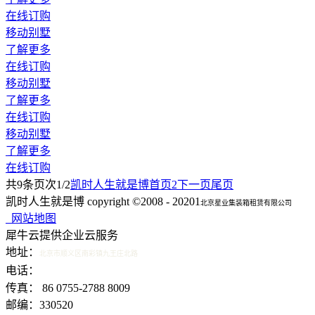
在线订购
移动别墅
了解更多
在线订购
移动别墅
了解更多
在线订购
移动别墅
了解更多
在线订购
共
9
条
页次1/2
凯时人生就是博首页
2
下一页
尾页
凯时人生就是博 copyright ©2008 - 20201
北京星业集装箱租赁有限公司
网站地图
犀牛云提供企业云服务
地址：
北京市顺义区南彩镇九王庄北路
15601340200 15321538798
电话：
传真： 86 0755-2788 8009
邮编：330520