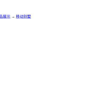
品展示
→
移动别墅