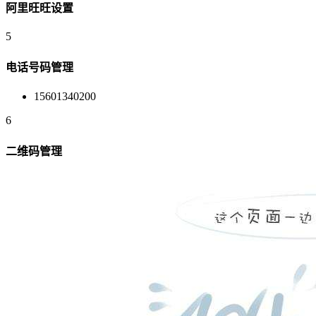
阿里旺旺设置
5
电话号码管理
15601340200
6
二维码管理