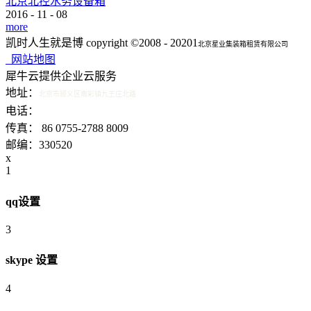
北京北控水务设备箱
2016
-
11
-
08
more
凯时人生就是博 copyright ©2008 - 20201
北京星业集装箱租赁有限公司
网站地图
犀牛云提供企业云服务
地址：
北京市顺义区南彩镇九王庄北路
15601340200 15321538798
电话：
传真： 86 0755-2788 8009
邮编：330520
x
1
qq设置
3
skype 设置
4