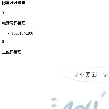
阿里旺旺设置
5
电话号码管理
15601340200
6
二维码管理