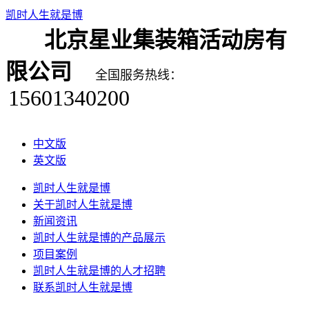
凯时人生就是博
北京星业集装箱活动房有
限公司
全国服务热线：
15601340200
中文版
英文版
凯时人生就是博
关于凯时人生就是博
新闻资讯
凯时人生就是博的产品展示
项目案例
凯时人生就是博的人才招聘
联系凯时人生就是博