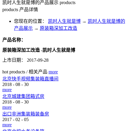
凯时人生就是博的产品展示
products
products
产品详情
您现在的位置：
凯时人生就是博
→
凯时人生就是博的
产品展示
→
原装箱深加工改造
产品名称：
原装箱深加工改造 -凯时人生就是博
上市日期：
2017-09-28
hot products
/
相关产品
more
北京快手视频集装箱直播间
2018
-
08
-
30
more
北京城建集团箱式房
2018
-
08
-
30
more
出口非洲集装箱装备房
2017
-
02
-
05
more