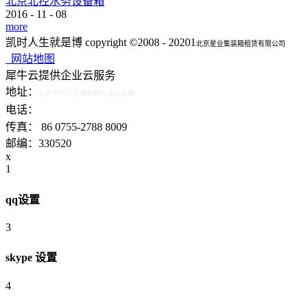
北京北控水务设备箱
2016
-
11
-
08
more
凯时人生就是博 copyright ©2008 - 20201
北京星业集装箱租赁有限公司
网站地图
犀牛云提供企业云服务
地址：
北京市顺义区南彩镇九王庄北路
15601340200 15321538798
电话：
传真： 86 0755-2788 8009
邮编：330520
x
1
qq设置
3
skype 设置
4