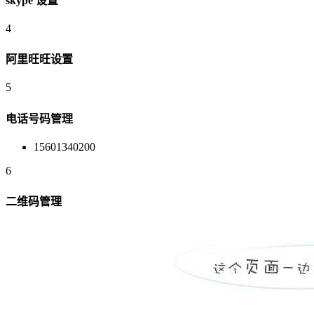
skype 设置
4
阿里旺旺设置
5
电话号码管理
15601340200
6
二维码管理