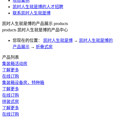
项目案例
凯时人生就是博的人才招聘
联系凯时人生就是博
凯时人生就是博的产品展示
products
products
凯时人生就是博的产品中心
您现在的位置：
凯时人生就是博
→
凯时人生就是博的
产品展示
→
折叠式房
产品列表
集装箱活动房
了解更多
在线订购
集装箱设备房，特种箱
了解更多
在线订购
拼装式房
了解更多
在线订购